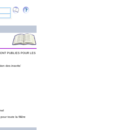
SONT PUBLIES POUR LES
 des inscrits'
nel
our toute la filière