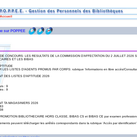
ue sur POPPEE
DE CONCOURS: LES RESULTATS DE LA COMMISSION D'AFFECTATION DU 2 JUILLET 2026 
CAIRES ET LES BIBAS
APTITUDE
LES LISTES D'AGENTS PROMUS PAR CORPS: rubrique 'Informations en libre accès/Consultation
T DES LISTES D'APTITUDE 2026
rs : 9
res : 9
T TA MAGASINIERS 2026
83
38
ROMOTION BIBLIOTHECAIRE HORS CLASSE, BIBAS CS et BIBAS CE par examen profession
ements peuvent télécharger les arrêtés correspondants dans la rubrique 'Accès par identification' p