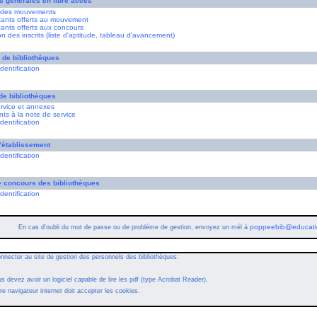
s générales en libre accès
r des mouvements
cants offerts au mouvement
cants offerts aux concours
on des inscrits (liste d'aptitude, tableau d'avancement)
 de bibliothèques
dentification
de bibliothèques
ervice et annexes
ts à la note de service
dentification
'établissement
dentification
e concours des bibliothèques
dentification
poppeebib@educatio
En cas d'oubli du mot de passe ou de problème de gestion, envoyez un mél à
nnecter au site de gestion des personnels des bibliothèques:
s devez avoir un logiciel capable de lire les pdf (type Acrobat Reader).
re navigateur internet doit accepter les cookies.