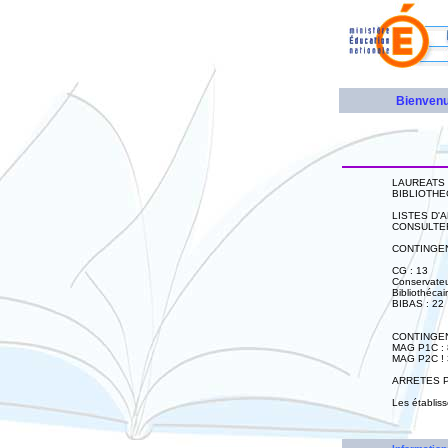
Bienven
LAUREATS 
BIBLIOTHE
LISTES D'
CONSULTER 
CONTINGEN
CG : 13
Conservateu
Bibliothécai
BIBAS : 22
CONTINGEN
MAG P1C : 
MAG P2C ! 
ARRETES P
Les établiss