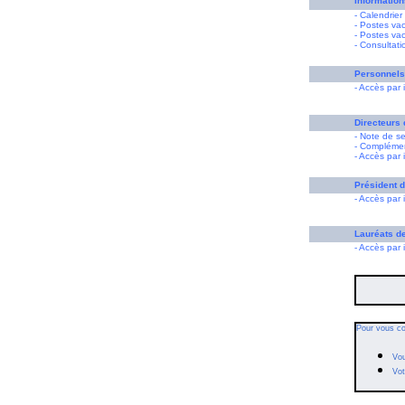
Information
- Calendrie
- Postes va
- Postes va
- Consultati
Personnels
- Accès par i
Directeurs 
- Note de s
- Complémen
- Accès par i
Président d
- Accès par i
Lauréats d
- Accès par i
Pour vous co
Vou
Vot